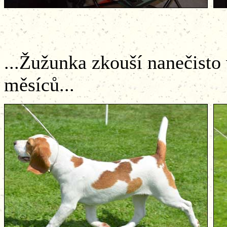
...Žužunka zkouší nanečisto
měsíců...