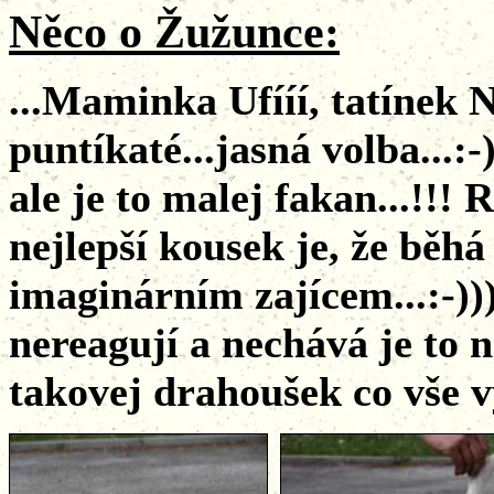
Něco o
Žužunce
:
...Maminka Ufííí, tatínek
puntíkaté...jasná volba...:-
ale je to malej fakan...!!! 
nejlepší kousek je, že běh
imaginárním zajícem...:-))) 
nereagují a nechává je to n
takovej drahoušek co vše v