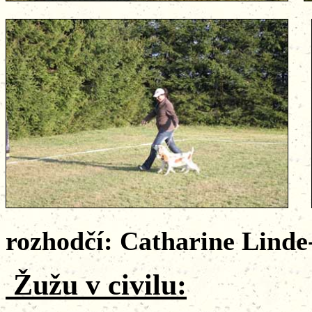
rozhodčí: Catharine Lin
Žužu v civilu
: