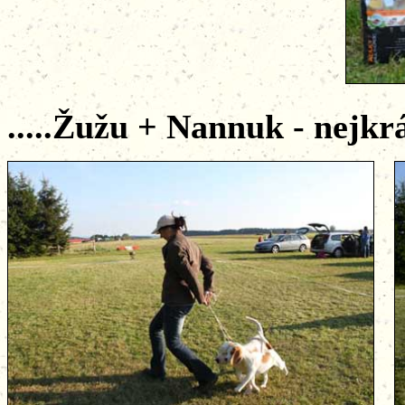
.....Žužu + Nannuk - nejkrá