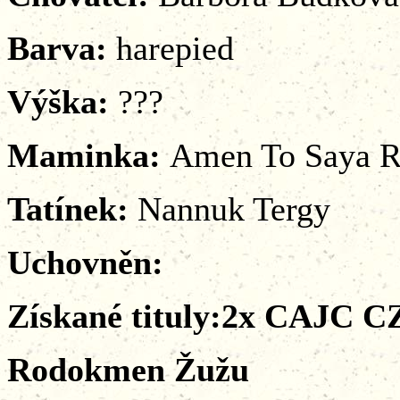
Barva:
harepied
Výška:
???
Maminka:
Amen To Saya R
Tatínek:
Nannuk Tergy
Uchovněn:
Získané tituly:2x CAJC C
Rodokmen Žužu