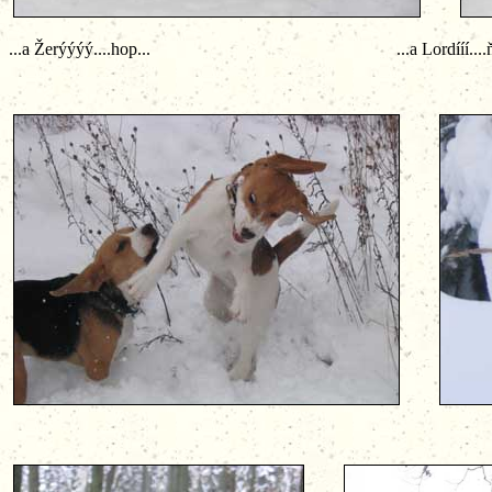
...a Žerýýýý....hop... ...a Lordííí....ňamka.