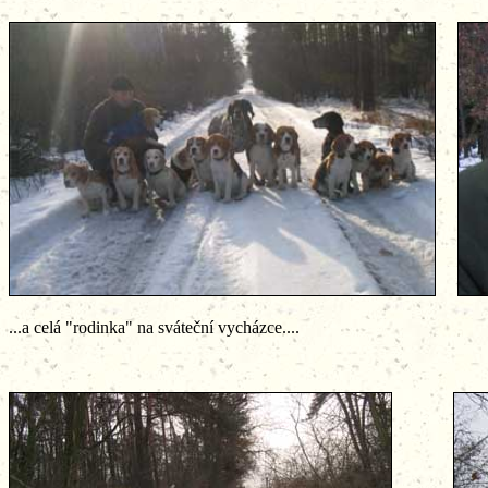
...a celá "rodinka" na sváteční vycházce....