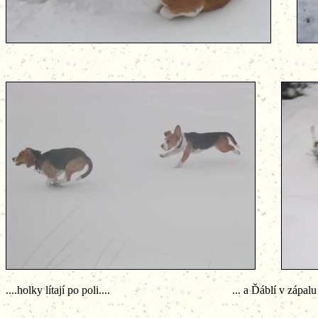
....holky lítají po poli.... ... a Ďáblí v zápalu boje s