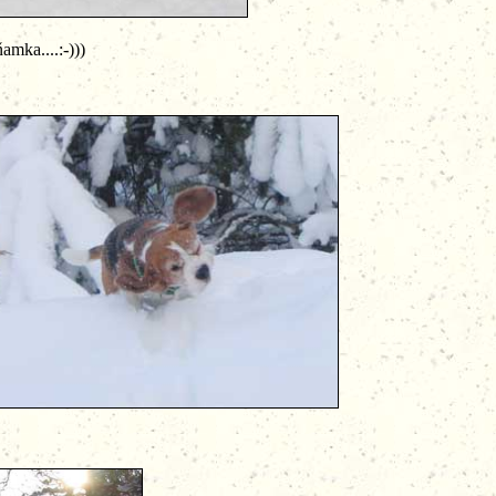
...:-)))