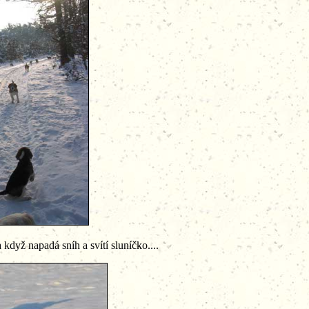
dá sníh a svítí sluníčko....