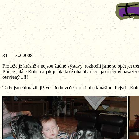
31.1 - 3.2.2008
Protože je krásně a nejsou žádné výstavy, rozhodli jsme se opět jet t
Prince , dále Robču a jak jinak, také oba ohaříky...jako černý pasažér
otevřený...!!!
Tady jsme dorazili již ve středu večer do Teplic k našim...Pejsci i Ro