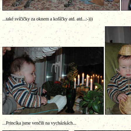
...také svíčičky za oknem a košíčky atd. atd...:-)))
...Princíka jsme venčili na vycházkách...