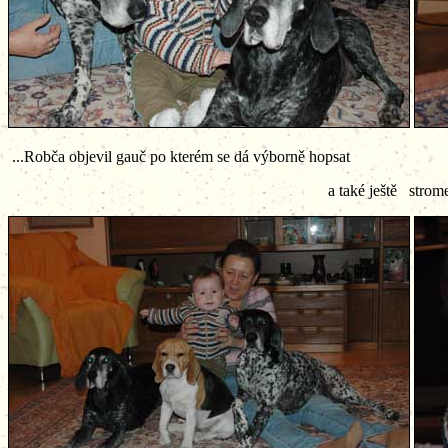
...Robča objevil gauč po kterém se dá výborně hopsat
a také ještě stromeček ze kterého by