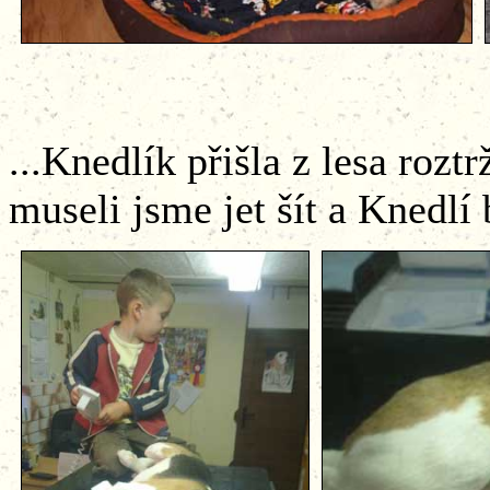
...Knedlík přišla z lesa rozt
museli jsme jet šít a Knedlí b