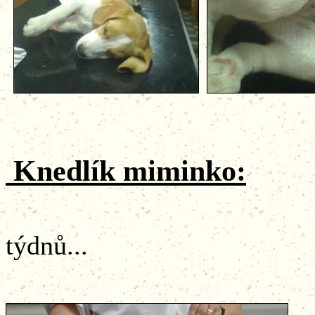
Knedlík miminko:
...Kne
týdnů...