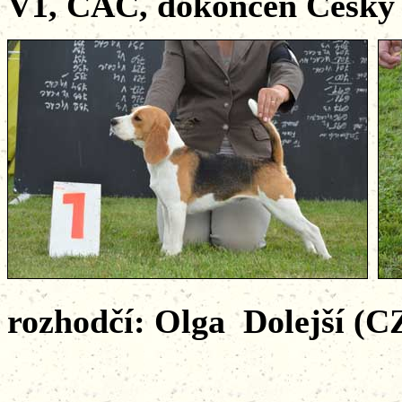
V1, CAC, dokončen Český 
rozhodčí: Olga Dolejší (C