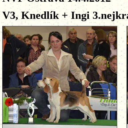
V3, Knedlík + Ingi 3.nejkr