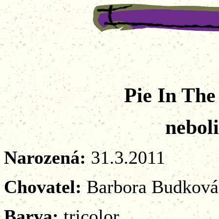
Pie In The
neboli: "K
Narozená:
31.3.2011
Chovatel:
Barbora Budková
Barva:
tricolor