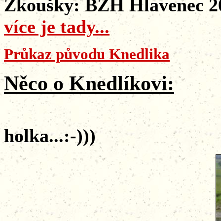
Zkoušky:
BZH Hlavenec 201
více je tady...
Průkaz původu
Knedlika
Něco o Knedlíkovi:
holka...:-)))