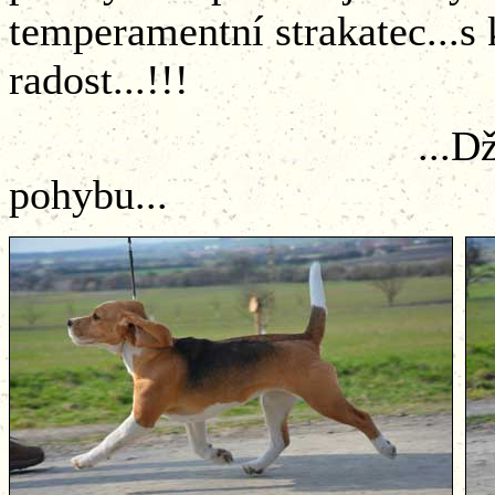
temperamentní strakatec...s
radost...!!!
...Džemík 1 rok 
pohybu...