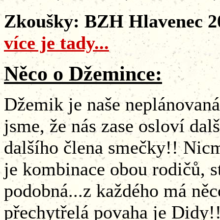
Zkoušky:
BZH Hlavenec 201
více je tady...
Něco o Džemince:
Džemik je naše neplánovaná 
jsme, že nás zase osloví dal
dalšího člena smečky!! Nicm
je kombinace obou rodičů, s
podobná...z každého má něco.
přechytřelá povaha je Didy!! 