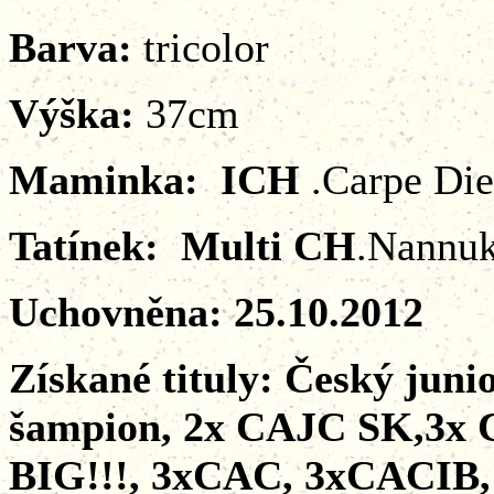
Barva:
tricolor
Výška:
37cm
Maminka:
ICH
.Carpe Di
Tatínek: Multi CH
.Nannuk
Uchovněna: 25.10.2012
Získané tituly: Český juni
šampion, 2x CAJC SK,3x 
BIG!!!, 3xCAC, 3xCACIB