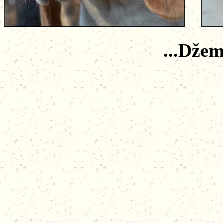
...Džem 4 měs