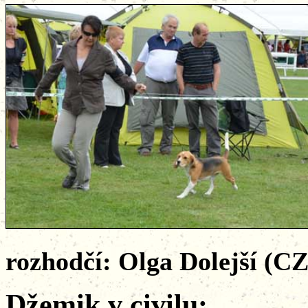
rozhodčí: Olga Dolejší (CZ
Džemik v civilu: