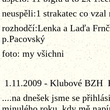
neuspěli:1 strakatec co vzal
rozhodčí:Lenka a Laďa Frnčo
p.Pacovský
foto: my všichni
1.11.2009 - Klubové BZH 
....na dnešek jsme se přihlás
minulého roku, kdy mě napín