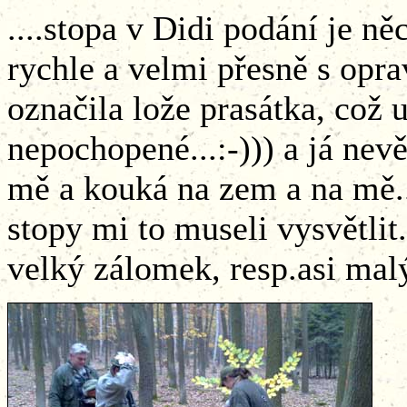
....stopa v Didi podání je ně
rychle a velmi přesně s opr
označila lože prasátka, což 
nepochopené...:-))) a já nev
mě a kouká na zem a na mě..
stopy mi to museli vysvětlit.
velký zálomek, resp.asi malý