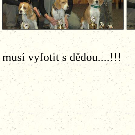
....Robin pov
musí vyfotit s dědou....!!!