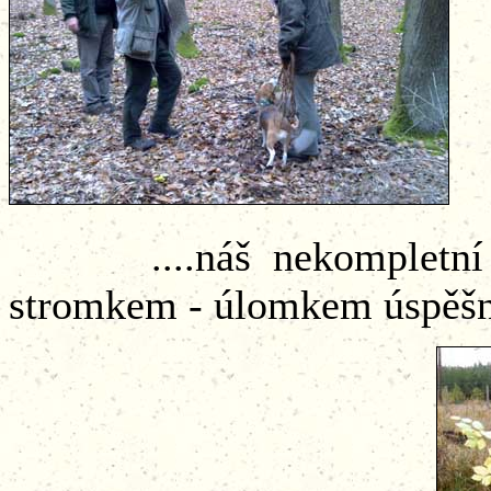
....náš nekompletní tým
stromkem - úlomkem úspěšné