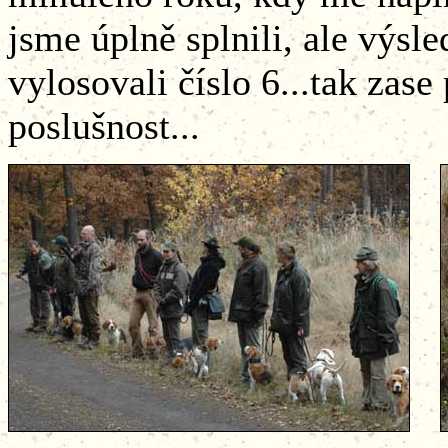
jsme úplně splnili, ale výsle
vylosovali číslo 6...tak zas
poslušnost...