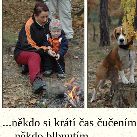
...někdo si krátí
....někdo blbnutím...