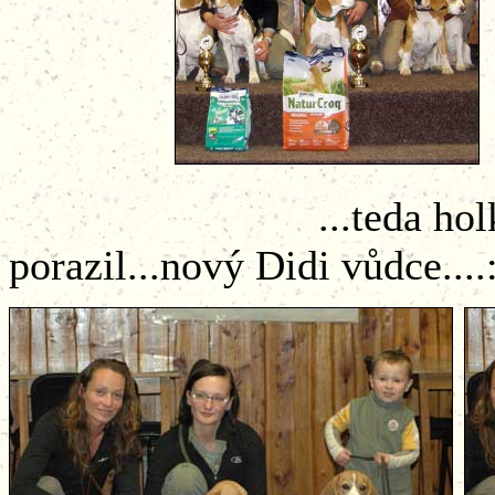
...teda holky, kdo
porazil...nový Didi vůdce....: