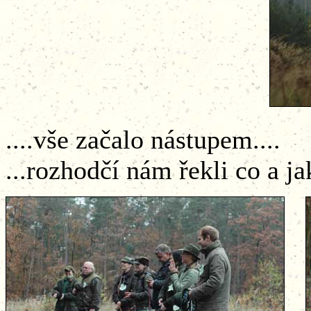
....vše začal
...rozhodčí nám řekli co a ja