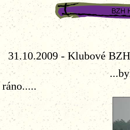
31.10.2009 - Klubové BZH
...bylo hoooodn
ráno.....