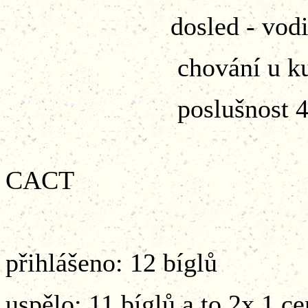
dosled - vodič 4
chování u kusu 
poslušnost 4
celkem 234 b
CACT
přihlášeno: 12 bíglů
uspělo: 11 bíglů a to 2x 1.c