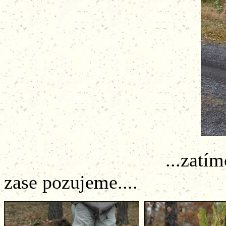
...zatímco jiní opě
zase pozujeme....