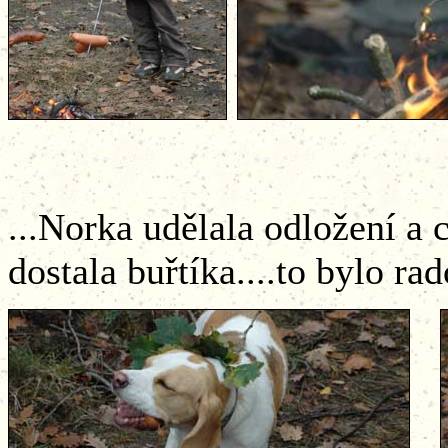
...Norka udělala odložení a
dostala buřtíka....to bylo rado