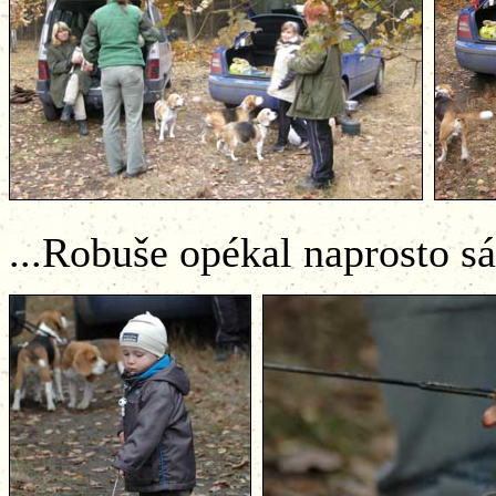
...Robuše opékal naprosto sám