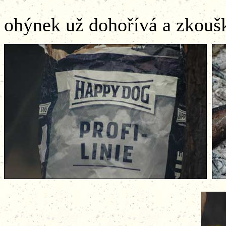
..
ohýnek už dohořívá a zkoušky