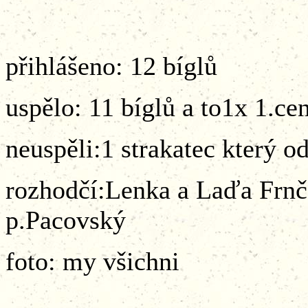
přihlášeno: 12 bíglů
uspělo: 11 bíglů a to1x 1.ce
neuspěli:1 strakatec který o
rozhodčí:Lenka a Laďa Frnčo
p.Pacovský
foto: my všichni