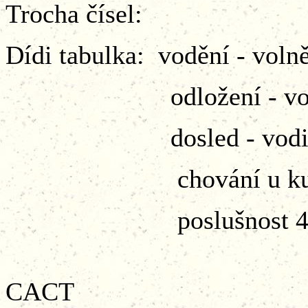
Trocha čísel:
Dídi tabulka: vodění - vol
odložení - volně 
dosled - vodič 4
chování u kusu 
poslušnost 4
celkem 241 b
CACT