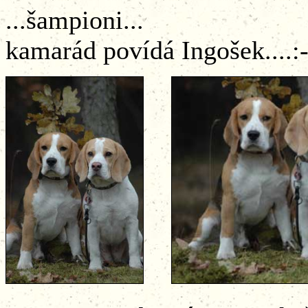
...šampioni... ..
kamarád povídá Ingošek....:-