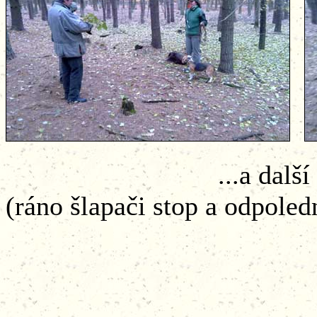
...a další směna pom
(ráno šlapači stop a odpoledn