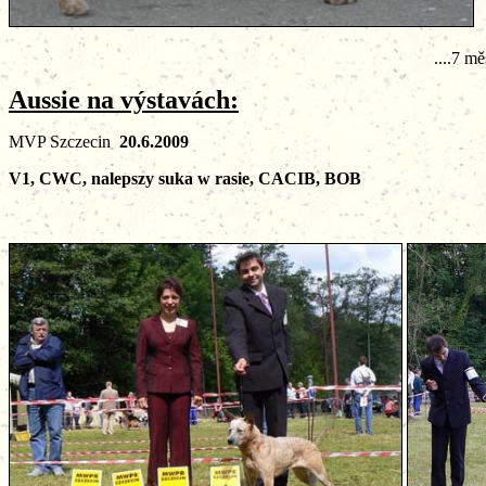
....7 měs
Aussie
na výstavách:
MVP Szczecin
20.6.2009
V1, CWC, nalepszy suka w rasie, CACIB, BOB