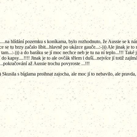
..na hlídání pozemku s koníkama, bylo rozhodnuto, že Aussie se k nám 
ce se tu brzy začalo líbit...hlavně po ukázce gauče...:-))) Ale jinak je 
am...:-))) a do baráku se jí moc nechce neb je tu na ní teplo...!!! Také js
 do kapsy....!!!! Jinak je to ale ovčák tělem i duší...nejvíce jí totiž zaj
..pokračování až Aussie trochu povyroste ...!!!
usila s bíglama proihnat zajocha, ale moc jí to nebavilo, ale pravda, s