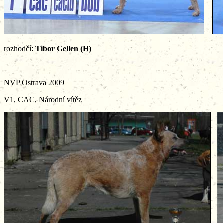
rozhodčí
:
Tibor Gellen
(H)
NVP Ostrava 2009
V1, CAC, Národní vítěz