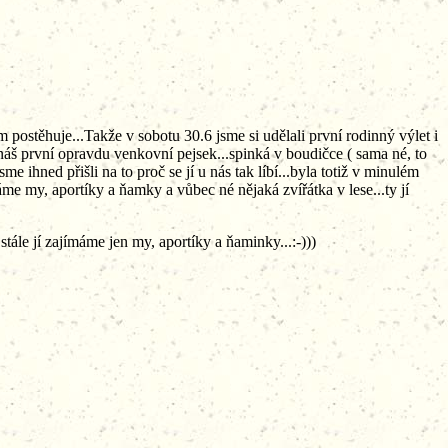
postěhuje...Takže v sobotu 30.6 jsme si udělali první rodinný výlet i
to náš první opravdu venkovní pejsek...spinká v boudičce ( sama né, to
me ihned přišli na to proč se jí u nás tak líbí...byla totiž v minulém
ímáme my, aportíky a ňamky a vůbec né nějaká zvířátka v lese...ty jí
tále jí zajímáme jen my, aportíky a ňaminky...:-)))