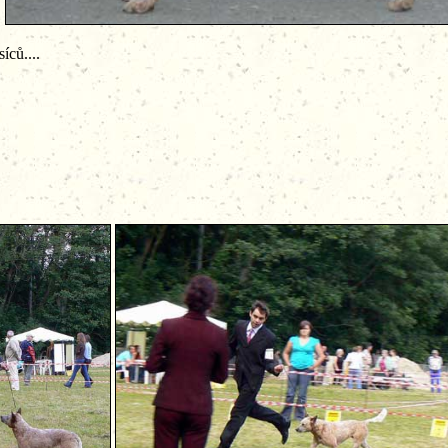
íců....