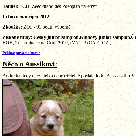
Tatínek:
ICH. Zeecidrabo des Poenjaap "Merry"
Uchovněn
a
: říjen 2012
Zkoušky:
ZOP - 91 bodů, výborně
Získané tituly:
Český junior šampion,Klubový junior šampion,Č
BOB, 2x nominace na Cruft 2010,
:
VN1, 3xCAJC CZ ,
Průkaz původu
Aussie
Něco o Aussikovi:
Andrejka, tedy chovatelka neprozřetelně poslala fotku Aussie s tím že 