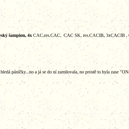
eský šampion, 4x
CAC,res.CAC, CAC SK, res.CACIB, 3xCACIB , CWC 
hledá páníčky...no a já se do ní zamilovala, no prostě to
byla zase "ONA