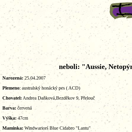
neboli: "Aussie, Netopýr.
Narozená:
25.04.2007
Plemeno
: australský honácký pes ( ACD)
Chovatel:
Andrea Daňková,Bezděkov 9, Přelouč
Barva:
červená
Výška:
47cm
Maminka:
Windwariorś Blue Cidabro "Lantu"