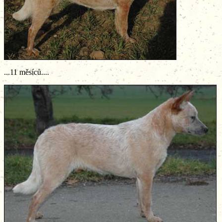
...11 měsíců....