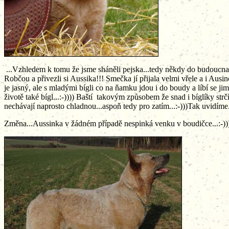
...Vzhledem k tomu že jsme sháněli pejska...tedy někdy do budoucna..
Robčou a přivezli si Aussika!!! Smečka jí přijala velmi vřele a i Ausin
je jasný, ale s mladými bígli co na ňamku jdou i do boudy a líbí se jim t
životě také bígl...:-)))) Baští takovým způsobem že snad i bíglíky strčí
nechávají naprosto chladnou...aspoň tedy pro zatím...:-)))Tak uvidíme.
Změna...Aussinka v žádném případě nespinká venku v boudičce...:-))) Sk